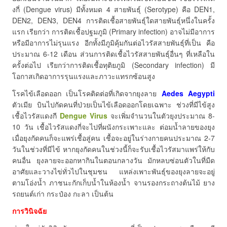
งกี่ (Dengue virus) มีทั้งหมด 4 สายพันธุ์ (Serotype) คือ DEN1,
DEN2, DEN3, DEN4 การติดเชื้อสายพันธุ์ใดสายพันธุ์หนึ่งในครั้ง
แรก เรียกว่า การติดเชื้อปฐมภูมิ (Primary infection) อาจไม่มีอาการ
หรือมีอาการไม่รุนแรง อีกทั้งมีภูมิคุ้มกันต่อไวรัสสายพันธุ์ที่เป็น คือ
ประมาณ 6-12 เดือน ส่วนการติดเชื้อไวรัสสายพันธุ์อื่นๆ ที่เหลือใน
ครั้งต่อไป เรียกว่าการติดเชื้อทุติยภูมิ (Secondary infection) มี
โอกาสเกิดอาการรุนแรงและภาวะแทรกซ้อนสูง
โรคไข้เลือดออก เป็นโรคติดต่อที่เกิดจากยุงลาย
Aedes Aegypti
ตัวเมีย บินไปกัดคนที่ป่วยเป็นไข้เลือดออกโดยเฉพาะ ช่วงที่มีไข้สูง
เชื้อไวรัสแดงกี
Dengue Virus
จะเพิ่มจำนวนในตัวยุงประมาณ 8-
10 วัน เชื้อไวรัสแดงกี่จะไปที่ผนังกระเพาะและ ต่อมน้ำลายของยุง
เมื่อยุงกัดคนก็จะแพร่เชื้อสู่คน เชื้อจะอยู่ในร่างกายคนประมาณ 2-7
วันในช่วงที่มีไข้ หากยุงกัดคนในช่วงนี้ก็จะรับเชื้อไวรัสมาแพร่ให้กับ
คนอื่น ยุงลายจะออกหากินในตอนกลางวัน มักหลบซ่อนตัวในที่มืด
อาศัยและวางไข่ทั่วไปในชุมชน แหล่งเพาะพันธุ์ของยุงลายจะอยู่
ตามโอ่งน้ำ ภาชนะกักเก็บน้ำในห้องน้ำ จานรองกระถางต้นไม้ ยาง
รถยนต์เก่า กระป๋อง กะลา เป็นต้น
การวินิจฉัย