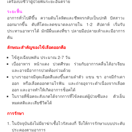
เครื่องบ่งชี้ว่าผู้ป่วยพ้นระยะอันตราย
ระยะฟื้น
อาการทั่วไปดีขึ้น ความดันโลหิตและชีพจรกลับเป็นปกติ ปัสสาวะ
ออกมากขึ้น ตับที่โตจะลดขนาดลงภายใน 1-2 สัปดาห์ เริ่มรับ
ประทานอาหารได้ มักมีผื่นแดงที่ขา ปลายมือปลายเท้าและมีอาการ
คัน
ลักษณะสำคัญของไข้เลือดออกคือ
ไข้สูงเฉียบพลัน ประมาณ 2-7 วัน
เบื่ออาหาร หน้าแดง ปวดศีรษะ ร่วมกับอาการคลื่นไส้อาเจียน
และอาจมีอาการปวดท้องร่วมด้วย
บางรายอาจมีจุดเลือดสีแดงขึ้นตามลำตัว แขน ขา อาจมีกำเดา
ออก หรือเลือดออกตามไรฟัน และถ่ายอุจาระดำเนื่องจากเลือด
ออก และอาจทำให้เกิดอาการช็อคได้
ในรายที่ช็อคจะสังเกตได้จากการที่ไข้ลดแต่ผู้ป่วยซึมลง ตัวเย็น
หมดสติและเสียชีวิตได้
การรักษา
ในปัจจุบันยังไม่มียาฆ่าเชื้อไวรัสเดงกี่ จึงให้การรักษาแบบประคับ
ประคองตามอาการ