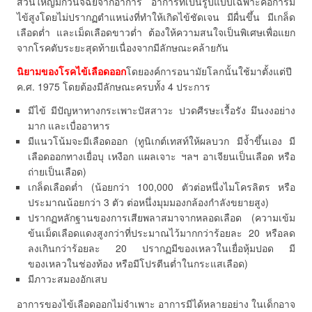
ส่วนใหญ่มักวินิจฉัยจากอาการ อาการที่เป็นรูปแบบเฉพาะคือการมี
ไข้สูงโดยไม่ปรากฏตำแหน่งที่ทำให้เกิดไข้ชัดเจน มีผื่นขึ้น มีเกล็ด
เลือดต่ำ และเม็ดเลือดขาวต่ำ ต้องให้ความสนใจเป็นพิเศษเพื่อแยก
จากโรคตับระยะสุดท้ายเนื่องจากมีลักษณะคล้ายกัน
นิยามของโรคไข้เลือดออก
โดยองค์การอนามัยโลกนั้นใช้มาตั้งแต่ปี
ค.ศ. 1975 โดยต้องมีลักษณะครบทั้ง 4 ประการ
มีไข้ มีปัญหาทางกระเพาะปัสสาวะ ปวดศีรษะเรื้อรัง มึนงงอย่าง
มาก และเบื่ออาหาร
มีแนวโน้มจะมีเลือดออก (ทูนิเกต์เทสท์ให้ผลบวก มีจ้ำขึ้นเอง มี
เลือดออกทางเยื่อบุ เหงือก แผลเจาะ ฯลฯ อาเจียนเป็นเลือด หรือ
ถ่ายเป็นเลือด)
เกล็ดเลือดต่ำ (น้อยกว่า 100,000 ตัวต่อหนึ่งไมโครลิตร หรือ
ประมาณน้อยกว่า 3 ตัว ต่อหนึ่งมุมมองกล้องกำลังขยายสูง)
ปรากฏหลักฐานของการเสียพลาสมาจากหลอดเลือด (ความเข้ม
ข้นเม็ดเลือดแดงสูงกว่าที่ประมาณไว้มากกว่าร้อยละ 20 หรือลด
ลงเกินกว่าร้อยละ 20 ปรากฏมีของเหลวในเยื่อหุ้มปอด มี
ของเหลวในช่องท้อง หรือมีโปรตีนต่ำในกระแสเลือด)
มีภาวะสมองอักเสบ
อาการของไข้เลือดออกไม่จำเพาะ อาการมีได้หลายอย่าง ในเด็กอาจ