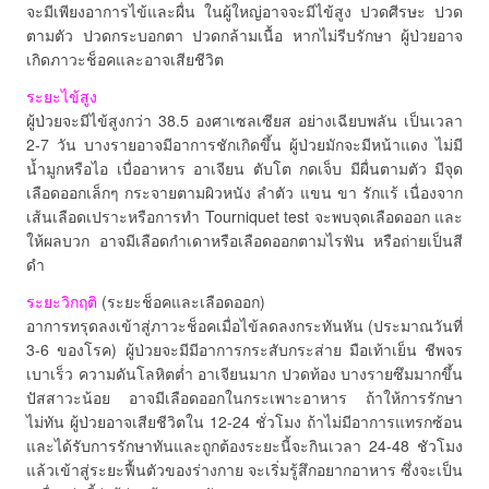
จะมีเพียงอาการไข้และผื่น ในผู้ใหญ่อาจจะมีไข้สูง ปวดศีรษะ ปวด
ตามตัว ปวดกระบอกตา ปวดกล้ามเนื้อ หากไม่รีบรักษา ผู้ป่วยอาจ
เกิดภาวะช็อคและอาจเสียชีวิต
ระยะไข้สูง
ผู้ป่วยจะมีไข้สูงกว่า 38.5 องศาเซลเซียส อย่างเฉียบพลัน เป็นเวลา
2-7 วัน บางรายอาจมีอาการชักเกิดขึ้น ผู้ป่วยมักจะมีหน้าแดง ไม่มี
น้ำมูกหรือไอ เบื่ออาหาร อาเจียน ตับโต กดเจ็บ มีผื่นตามตัว มีจุด
เลือดออกเล็กๆ กระจายตามผิวหนัง ลำตัว แขน ขา รักแร้ เนื่องจาก
เส้นเลือดเปราะหรือการทำ Tourniquet test จะพบจุดเลือดออก และ
ให้ผลบวก อาจมีเลือดกำเดาหรือเลือดออกตามไรฟัน หรือถ่ายเป็นสี
ดำ
ระยะวิกฤติ
(ระยะช็อคและเลือดออก)
อาการทรุดลงเข้าสู่ภาวะช็อคเมื่อไข้ลดลงกระทันหัน (ประมาณวันที่
3-6 ของโรค) ผู้ป่วยจะมีมีอาการกระสับกระส่าย มือเท้าเย็น ชีพจร
เบาเร็ว ความดันโลหิตต่ำ อาเจียนมาก ปวดท้อง บางรายซึมมากขึ้น
ปัสสาวะน้อย อาจมีเลือดออกในกระเพาะอาหาร ถ้าให้การรักษา
ไม่ทัน ผู้ป่วยอาจเสียชีวิตใน 12-24 ชั่วโมง ถ้าไม่มีอาการแทรกซ้อน
และได้รับการรักษาทันและถูกต้องระยะนี้จะกินเวลา 24-48 ชัวโมง
แล้วเข้าสู่ระยะฟื้นตัวของร่างกาย จะเริ่มรู้สึกอยากอาหาร ซึ่งจะเป็น