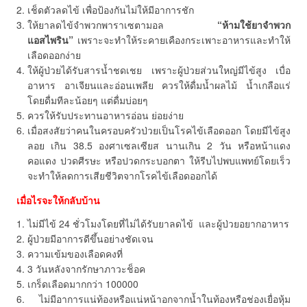
เช็ดตัวลดไข้ เพื่อป้องกันไม่ให้มีอาการชัก
ให้ยาลดไข้จำพวกพาราเซตามอล
“ห้ามใช้ยาจำพวก
แอสไพริน”
เพราะจะทำให้ระคายเคืองกระเพาะอาหารและทำให้
เลือดออกง่าย
ให้ผู้ป่วยได้รับสารน้ำชดเชย เพราะผู้ป่วยส่วนใหญ่มีไข้สูง เบื่อ
อาหาร อาเจียนและอ่อนเพลีย ควรให้ดื่มน้ำผลไม้ น้ำเกลือแร่
โดยดื่มทีละน้อยๆ แต่ดื่มบ่อยๆ
ควรให้รับประทานอาหารอ่อน ย่อยง่าย
เมื่อสงสัยว่าคนในครอบครัวป่วยเป็นโรคไข้เลือดออก โดยมีไข้สูง
ลอย เกิน 38.5 องศาเซลเซียส นานเกิน 2 วัน หรือหน้าแดง
คอแดง ปวดศีรษะ หรือปวดกระบอกตา ให้รีบไปพบแพทย์โดยเร็ว
จะทำให้ลดการเสียชีวิตจากโรคไข้เลือดออกได้
เมื่อไรจะให้กลับบ้าน
1. ไม่มีไข้ 24 ชั่วโมงโดยที่ไม่ได้รับยาลดไข้ และผู้ป่วยอยากอาหาร
2. ผู้ป่วยมีอาการดีขึ้นอย่างชัดเจน
3. ความเข้มของเลือดคงที่
4. 3 วันหลังจากรักษาภาวะช็อค
5. เกร็ดเลือดมากกว่า 100000
6. ไม่มีอาการแน่ท้องหรือแน่หน้าอกจากน้ำในท้องหรือช่องเยื่อหุ้ม